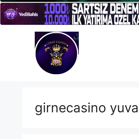
İçeriğe
atla
girnecasino yuva