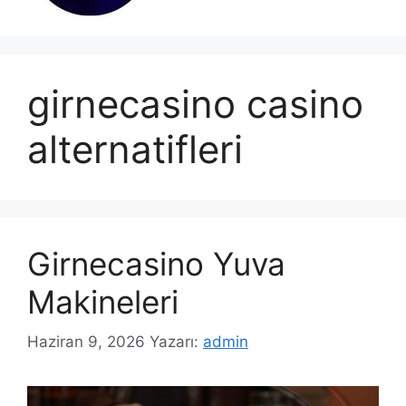
girnecasino casino
alternatifleri
Girnecasino Yuva
Makineleri
Haziran 9, 2026
Yazarı:
admin