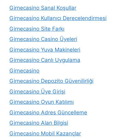
Girnecasino Sanal Koşullar
Girnecasino Kullanıcı Derecelendirmesi
Girnecasino Site Farkı
Girnecasino Casino Üyeleri
Girnecasino Yuva Makineleri
Girnecasino Canlı Uygulama
Girnecasino
Girnecasino Depozito Güvenilirliği
Girnecasino Üye Girişi
Girnecasino Oyun Katılımı
Girnecasino Adres Güncelleme
Girnecasino Alan Bilgisi
Girnecasino Mobil Kazançlar