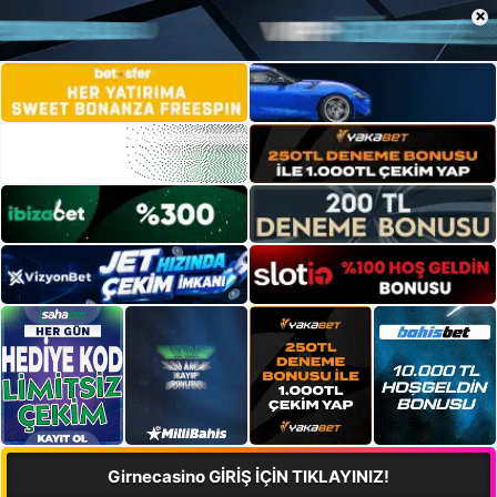
×
Girnecasino GİRİŞ İÇİN TIKLAYINIZ!