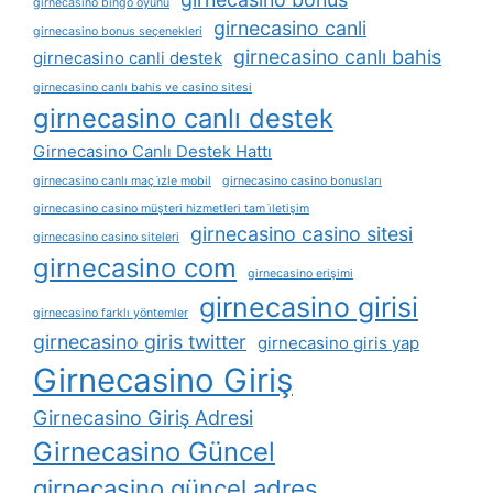
girnecasino bingo oyunu
girnecasino canli
girnecasino bonus seçenekleri
girnecasino canlı bahis
girnecasino canli destek
girnecasino canlı bahis ve casino sitesi
girnecasino canlı destek
Girnecasino Canlı Destek Hattı
girnecasino canlı maç i̇zle mobil
girnecasino casino bonusları
girnecasino casino müşteri hizmetleri tam i̇letişim
girnecasino casino sitesi
girnecasino casino siteleri
girnecasino com
girnecasino erişimi
girnecasino girisi
girnecasino farklı yöntemler
girnecasino giris twitter
girnecasino giris yap
Girnecasino Giriş
Girnecasino Giriş Adresi
Girnecasino Güncel
girnecasino güncel adres