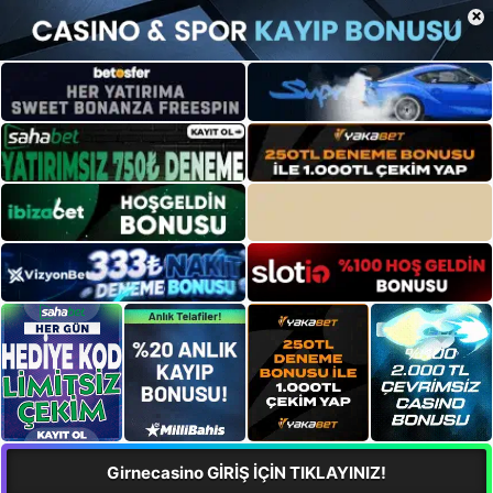
×
Girnecasino GİRİŞ İÇİN TIKLAYINIZ!