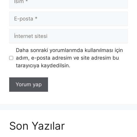
E-
posta
İnternet
sitesi
Daha sonraki yorumlarımda kullanılması için
adım, e-posta adresim ve site adresim bu
tarayıcıya kaydedilsin.
Son Yazılar