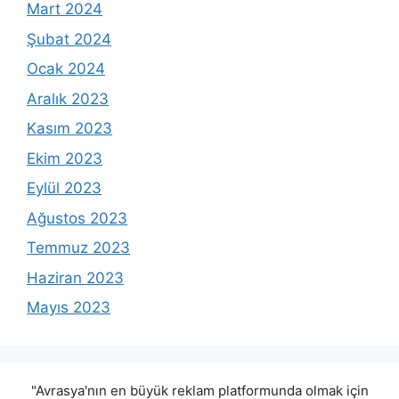
Mart 2024
Şubat 2024
Ocak 2024
Aralık 2023
Kasım 2023
Ekim 2023
Eylül 2023
Ağustos 2023
Temmuz 2023
Haziran 2023
Mayıs 2023
"Avrasya'nın en büyük reklam platformunda olmak için