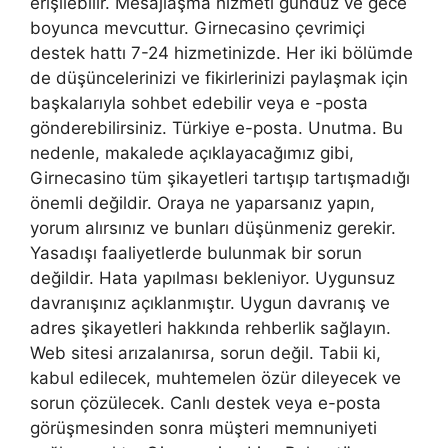
erişilebilir. Mesajlaşma hizmeti gündüz ve gece
boyunca mevcuttur. Girnecasino çevrimiçi
destek hattı 7-24 hizmetinizde. Her iki bölümde
de düşüncelerinizi ve fikirlerinizi paylaşmak için
başkalarıyla sohbet edebilir veya e -posta
gönderebilirsiniz. Türkiye e-posta. Unutma. Bu
nedenle, makalede açıklayacağımız gibi,
Girnecasino tüm şikayetleri tartışıp tartışmadığı
önemli değildir. Oraya ne yaparsanız yapın,
yorum alırsınız ve bunları düşünmeniz gerekir.
Yasadışı faaliyetlerde bulunmak bir sorun
değildir. Hata yapılması bekleniyor. Uygunsuz
davranışınız açıklanmıştır. Uygun davranış ve
adres şikayetleri hakkında rehberlik sağlayın.
Web sitesi arızalanırsa, sorun değil. Tabii ki,
kabul edilecek, muhtemelen özür dileyecek ve
sorun çözülecek. Canlı destek veya e-posta
görüşmesinden sonra müşteri memnuniyeti