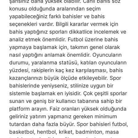
şansınız daha yüksek olabilir. Canlı bahis söz
konusu olduğunda aralarından seçim
yapabileceğiniz farklı bahisler ve bahis
seçenekleri vardır. Bilgili kararlar vermek için
bahis yaptığınız sporları dikkatlice incelemek ve
analiz etmek önemlidir. Futbol üzerine bahis
yapmaya başlamak için, takımın genel olarak
nasıl yaptığını anlamak önemlidir. Oyuncuların
durumu, yaralanma statüsü, katılan oyuncuların
yüzdesi, rakiplerin kaç kez karşılaşması, bahis
kazançlarınızı büyük ölçüde etkileyebilir. Spor
bahislerinde yeniyseniz, stilinize uygun bir
sistemle başlamak en iyisidir. Çok çeşitli sporlar
sunan ve geniş bir kullanıcı tabanına sahip bir
platform arayın. Faiz oranları yüksek olduğunda
geliriniz yatırım yapmanız gereken minimum
tutardan daha fazla büyür. Spor bahisleri futbol,
basketbol, hentbol, kriket, badminton, masa