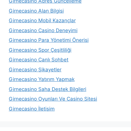
Girnecasino Adres Güncelleme
Girnecasino Alan Bilgisi
Girnecasino Mobil Kazançlar
Girnecasino Casino Deneyimi
Girnecasino Para Yönetimi Önerisi
Girnecasino Spor Çeşitliliği
Girnecasino Canlı Sohbet
Girnecasino Şikayetler
Girnecasino Yatırım Yapmak
Girnecasino Saha Destek Bilgileri
Girnecasino Oyunları Ve Casino Sitesi
Girnecasino İletişim