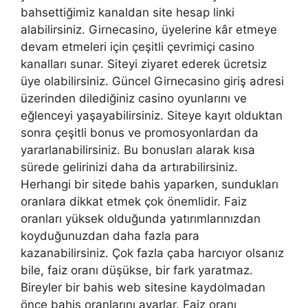
bahsettiğimiz kanaldan site hesap linki
alabilirsiniz. Girnecasino, üyelerine kâr etmeye
devam etmeleri için çeşitli çevrimiçi casino
kanalları sunar. Siteyi ziyaret ederek ücretsiz
üye olabilirsiniz. Güncel Girnecasino giriş adresi
üzerinden dilediğiniz casino oyunlarını ve
eğlenceyi yaşayabilirsiniz. Siteye kayıt olduktan
sonra çeşitli bonus ve promosyonlardan da
yararlanabilirsiniz. Bu bonusları alarak kısa
sürede gelirinizi daha da artırabilirsiniz.
Herhangi bir sitede bahis yaparken, sundukları
oranlara dikkat etmek çok önemlidir. Faiz
oranları yüksek olduğunda yatırımlarınızdan
koyduğunuzdan daha fazla para
kazanabilirsiniz. Çok fazla çaba harcıyor olsanız
bile, faiz oranı düşükse, bir fark yaratmaz.
Bireyler bir bahis web sitesine kaydolmadan
önce bahis oranlarını ayarlar. Faiz oranı