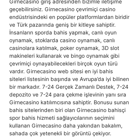
Girnecasino giriş adresinden bizimle iletişime
geçebilirsiniz. Girnecasino çevrimiçi casino
endüstrisindeki en popüler platformlardan biridir
ve Türk pazarında geniş bir kitleye sahiptir.
İnsanların sporda bahis yapmak, canlı oyun
oynamak, stoklarda casino oynamak, canlı
casinolara katılmak, poker oynamak, 3D slot
makineleri kullanarak ve bingo oynamak gibi
çevrimiçi oynayabilecekleri birçok oyun türü
vardır. Girnecasino web sitesi en iyi bahis
siteleri listesinin başında ve Avrupa’da iyi bilinen
bir markadır. 7-24 Gerçek Zamanlı Destek, 7-24
depozito ve 7-24 para çekme işlevinin yanı sıra
Girnecasino katılımcısına sahiptir. Bonusu sunan
bahis sitelerinden biri olan Girnecasino bahisçi
spor bahis hizmeti sağlayıcılarının seçimini
kullanan Girnecasino daha yakından bakalım,
sahada çok yetenekli bir görüntü çekiyor.