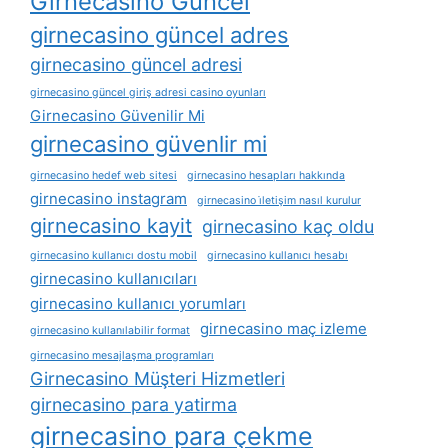
Girnecasino Güncel
girnecasino güncel adres
girnecasino güncel adresi
girnecasino güncel giriş adresi casino oyunları
Girnecasino Güvenilir Mi
girnecasino güvenlir mi
girnecasino hedef web sitesi
girnecasino hesapları hakkında
girnecasino instagram
girnecasino i̇letişim nasıl kurulur
girnecasino kayit
girnecasino kaç oldu
girnecasino kullanıcı dostu mobil
girnecasino kullanıcı hesabı
girnecasino kullanıcıları
girnecasino kullanıcı yorumları
girnecasino maç izleme
girnecasino kullanılabilir format
girnecasino mesajlaşma programları
Girnecasino Müşteri Hizmetleri
girnecasino para yatirma
girnecasino para çekme