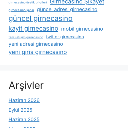
Girnecasino Şikayet
girnecasino üyelik bilgileri
güncel adresi girnecasino
girnecasino şansı
güncel girnecasino
kayit girnecasino
mobil girnecasino
twitter girnecasino
tam i̇letişim girnecasino
yeni adresi girnecasino
yeni giris girnecasino
Arşivler
Haziran 2026
Eylül 2025
Haziran 2025