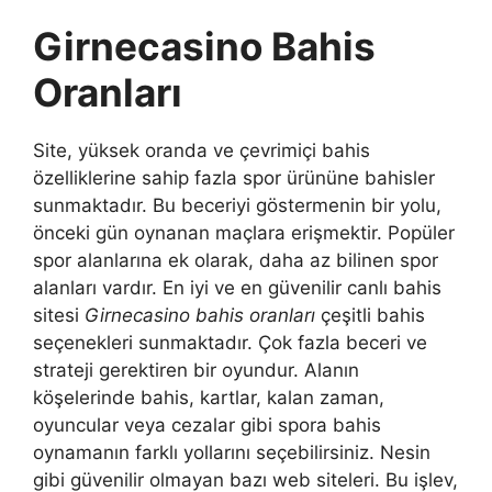
Girnecasino Bahis
Oranları
Site, yüksek oranda ve çevrimiçi bahis
özelliklerine sahip fazla spor ürününe bahisler
sunmaktadır. Bu beceriyi göstermenin bir yolu,
önceki gün oynanan maçlara erişmektir. Popüler
spor alanlarına ek olarak, daha az bilinen spor
alanları vardır. En iyi ve en güvenilir canlı bahis
sitesi
Girnecasino bahis oranları
çeşitli bahis
seçenekleri sunmaktadır. Çok fazla beceri ve
strateji gerektiren bir oyundur. Alanın
köşelerinde bahis, kartlar, kalan zaman,
oyuncular veya cezalar gibi spora bahis
oynamanın farklı yollarını seçebilirsiniz. Nesin
gibi güvenilir olmayan bazı web siteleri. Bu işlev,