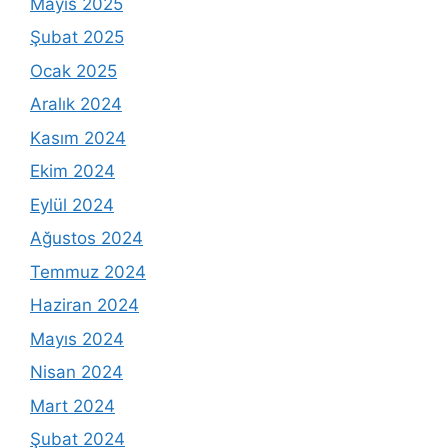
Mayıs 2025
Şubat 2025
Ocak 2025
Aralık 2024
Kasım 2024
Ekim 2024
Eylül 2024
Ağustos 2024
Temmuz 2024
Haziran 2024
Mayıs 2024
Nisan 2024
Mart 2024
Şubat 2024