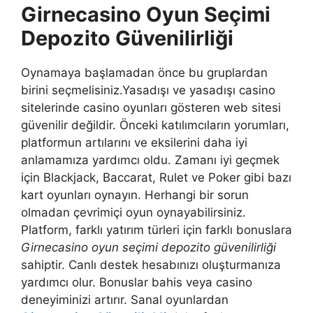
Girnecasino Oyun Seçimi
Depozito Güvenilirliği
Oynamaya başlamadan önce bu gruplardan
birini seçmelisiniz.Yasadışı ve yasadışı casino
sitelerinde casino oyunları gösteren web sitesi
güvenilir değildir. Önceki katılımcıların yorumları,
platformun artılarını ve eksilerini daha iyi
anlamamıza yardımcı oldu. Zamanı iyi geçmek
için Blackjack, Baccarat, Rulet ve Poker gibi bazı
kart oyunları oynayın. Herhangi bir sorun
olmadan çevrimiçi oyun oynayabilirsiniz.
Platform, farklı yatırım türleri için farklı bonuslara
Girnecasino oyun seçimi depozito güvenilirliği
sahiptir. Canlı destek hesabınızı oluşturmanıza
yardımcı olur. Bonuslar bahis veya casino
deneyiminizi artırır. Sanal oyunlardan