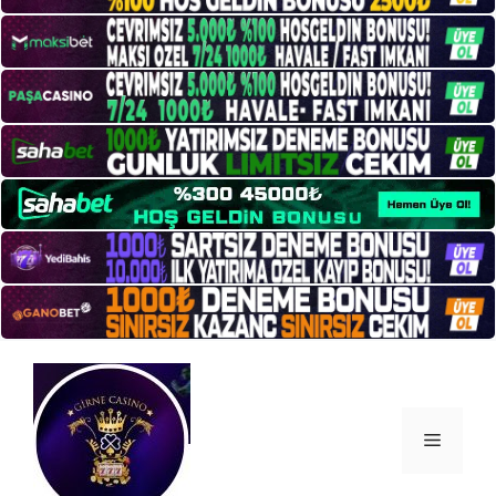
İçeriğe
atla
Menü