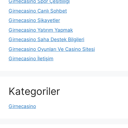
Girnecasino Spor Çeşitliliği
Girnecasino Canlı Sohbet
Girnecasino Şikayetler
Girnecasino Yatırım Yapmak
Girnecasino Saha Destek Bilgileri
Girnecasino Oyunları Ve Casino Sitesi
Girnecasino İletişim
Kategoriler
Girnecasino