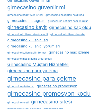
Girnecasino Güvenilir Mi
girnecasino güvenlir mi
girnecasino hedef web sitesi
girnecasino hesapları hakkında
girnecasino instagram
girnecasino i̇letişim nasıl kurulur
girnecasino kayit
girnecasino kaç oldu
girnecasino kullanıcı dostu mobil
girnecasino kullanıcı hesabı
girnecasino kullanıcıları
girnecasino kullanıcı yorumları
girnecasino maç izleme
girnecasino kullanılabilir format
girnecasino mesajlaşma programları
Girnecasino Müşteri Hizmetleri
girnecasino para yatirma
girnecasino para çekme
girnecasino promosyon
girnecasino platformu
girnecasino promosyon kodu
girnecasino sitesi
girnecasino ruleti
girnecasino sitesi hakkında
girnecasino slot