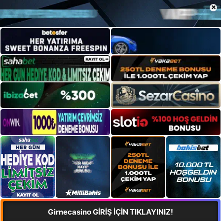
×
Girnecasino GİRİŞ İÇİN TIKLAYINIZ!