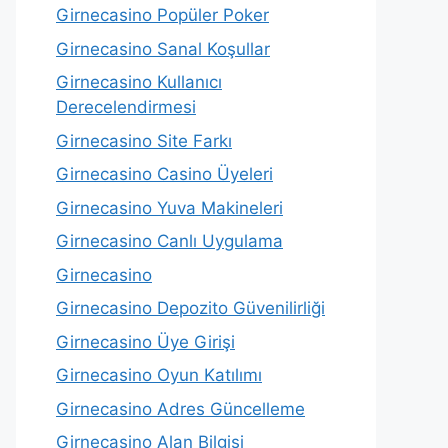
Girnecasino Popüler Poker
Girnecasino Sanal Koşullar
Girnecasino Kullanıcı
Derecelendirmesi
Girnecasino Site Farkı
Girnecasino Casino Üyeleri
Girnecasino Yuva Makineleri
Girnecasino Canlı Uygulama
Girnecasino
Girnecasino Depozito Güvenilirliği
Girnecasino Üye Girişi
Girnecasino Oyun Katılımı
Girnecasino Adres Güncelleme
Girnecasino Alan Bilgisi