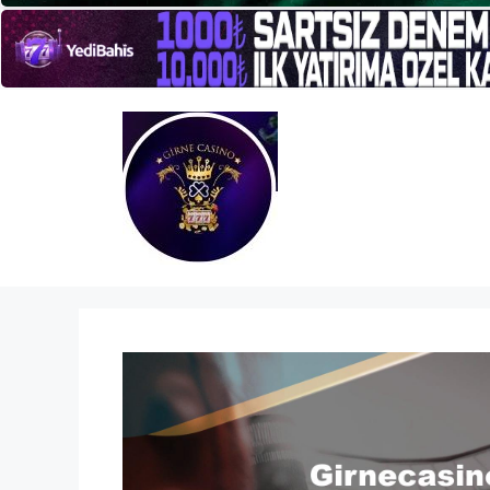
İçeriğe
atla