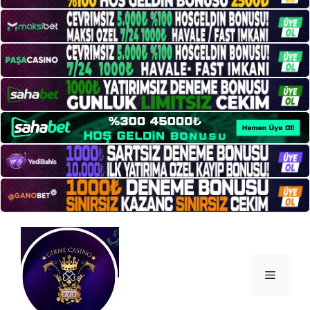
İçeriğe
atla
Menü