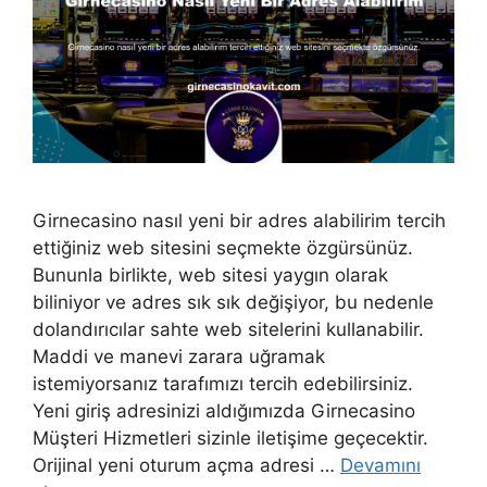
Girnecasino nasıl yeni bir adres alabilirim tercih
ettiğiniz web sitesini seçmekte özgürsünüz.
Bununla birlikte, web sitesi yaygın olarak
biliniyor ve adres sık sık değişiyor, bu nedenle
dolandırıcılar sahte web sitelerini kullanabilir.
Maddi ve manevi zarara uğramak
istemiyorsanız tarafımızı tercih edebilirsiniz.
Yeni giriş adresinizi aldığımızda Girnecasino
Müşteri Hizmetleri sizinle iletişime geçecektir.
Orijinal yeni oturum açma adresi …
Devamını