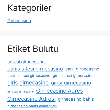
Kategoriler
Girnecasino
Etiket Bulutu
adresi girnecasino
bahis sitesi girnecasino
canli girnecasino
casino sitesi girnecasino
giris adresi girnecasino
giris girnecasino
girisi girnecasino
Girnecasino Adres
giris yap girnecasino
Girnecasino Adresi
girnecasino bahis
girnecasino bahis avantajları