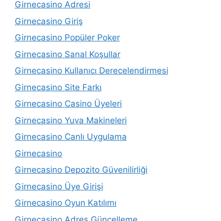
Girnecasino Adresi
Girnecasino Giriş
Girnecasino Popüler Poker
Girnecasino Sanal Koşullar
Girnecasino Kullanıcı Derecelendirmesi
Girnecasino Site Farkı
Girnecasino Casino Üyeleri
Girnecasino Yuva Makineleri
Girnecasino Canlı Uygulama
Girnecasino
Girnecasino Depozito Güvenilirliği
Girnecasino Üye Girişi
Girnecasino Oyun Katılımı
Girnecasino Adres Güncelleme