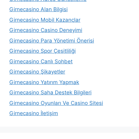
Girnecasino Alan Bilgisi
Girnecasino Mobil Kazançlar
Girnecasino Casino Deneyimi
Girnecasino Para Yönetimi Önerisi
Girnecasino Spor Çeşitliliği
Girnecasino Canlı Sohbet
Girnecasino Şikayetler
Girnecasino Yatırım Yapmak
Girnecasino Saha Destek Bilgileri
Girnecasino Oyunları Ve Casino Sitesi
Girnecasino İletişim