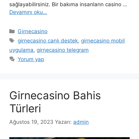
sağlayabilirsiniz. Bir bakıma insanların casino …
Devamını oku…
Kategoriler
Girnecasino
Etiketler
girnecasino canlı destek
,
girnecasino mobil
uygulama
,
girnecasino telegram
Yorum yap
Girnecasino Bahis
Türleri
Ağustos 19, 2023
Yazarı:
admin