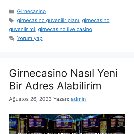
Kategoriler
Girnecasino
Etiketler
girnecasino güvenilir planı
,
girnecasino
güvenlir mi
,
girnecasino live casino
Yorum yap
Girnecasino Nasıl Yeni
Bir Adres Alabilirim
Ağustos 26, 2023
Yazarı:
admin