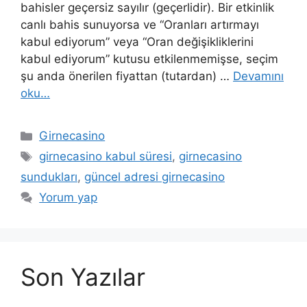
bahisler geçersiz sayılır (geçerlidir). Bir etkinlik
canlı bahis sunuyorsa ve “Oranları artırmayı
kabul ediyorum” veya “Oran değişikliklerini
kabul ediyorum” kutusu etkilenmemişse, seçim
şu anda önerilen fiyattan (tutardan) …
Devamını
oku…
Kategoriler
Girnecasino
Etiketler
girnecasino kabul süresi
,
girnecasino
sundukları
,
güncel adresi girnecasino
Yorum yap
Son Yazılar