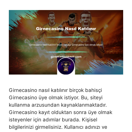
Girnecasino nasıl katılınır birçok bahisçi
Girnecasino üye olmak istiyor. Bu, siteyi
kullanma arzusundan kaynaklanmaktadır.
Girnecasino kayıt olduktan sonra üye olmak
isteyenler için adımlar burada. Kişisel
bilgilerinizi girmelisiniz. Kullanıcı adınızı ve