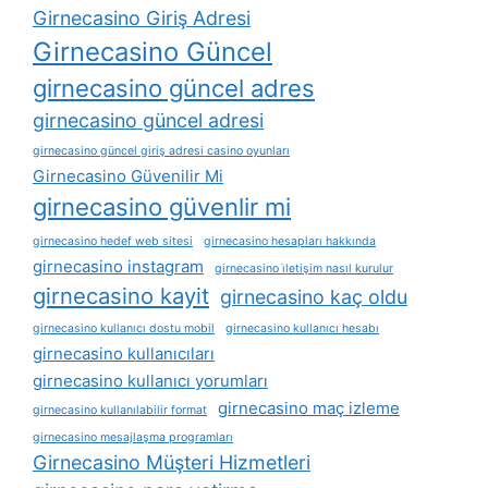
Girnecasino Giriş Adresi
Girnecasino Güncel
girnecasino güncel adres
girnecasino güncel adresi
girnecasino güncel giriş adresi casino oyunları
Girnecasino Güvenilir Mi
girnecasino güvenlir mi
girnecasino hedef web sitesi
girnecasino hesapları hakkında
girnecasino instagram
girnecasino i̇letişim nasıl kurulur
girnecasino kayit
girnecasino kaç oldu
girnecasino kullanıcı dostu mobil
girnecasino kullanıcı hesabı
girnecasino kullanıcıları
girnecasino kullanıcı yorumları
girnecasino maç izleme
girnecasino kullanılabilir format
girnecasino mesajlaşma programları
Girnecasino Müşteri Hizmetleri