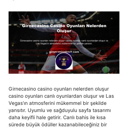
Girnecasino casino oyunları nelerden oluşur
casino oyunları canlı oyunlardan oluşur ve Las
Vegas’ın atmosferini mükemmel bir şekilde
yansıtır. Uyumlu ve sağduyulu sayfa tasarımı
daha keyifli hale getirir. Canlı bahis ile kısa
sürede büyük ödüller kazanabileceğiniz bir