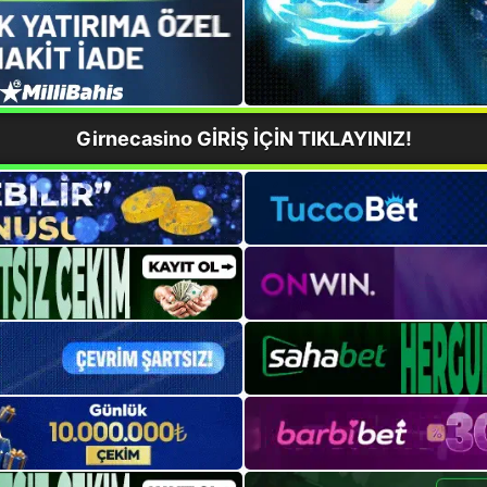
Girnecasino GİRİŞ İÇİN TIKLAYINIZ!