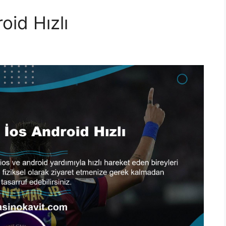
oid Hızlı