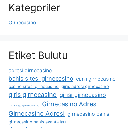
Kategoriler
Girnecasino
Etiket Bulutu
adresi girnecasino
bahis sitesi girnecasino
canli girnecasino
casino sitesi girnecasino
giris adresi girnecasino
giris girnecasino
girisi girnecasino
Girnecasino Adres
giris yap girnecasino
Girnecasino Adresi
girnecasino bahis
girnecasino bahis avantajları