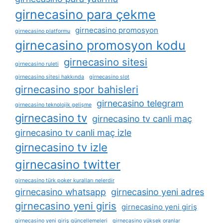
girnecasino para çekme
girnecasino promosyon
girnecasino platformu
girnecasino promosyon kodu
girnecasino sitesi
girnecasino ruleti
girnecasino sitesi hakkında
girnecasino slot
girnecasino spor bahisleri
girnecasino telegram
girnecasino teknolojik gelişme
girnecasino tv
girnecasino tv canli maç
girnecasino tv canli maç izle
girnecasino tv izle
girnecasino twitter
girnecasino türk poker kuralları nelerdir
girnecasino whatsapp
girnecasino yeni adres
girnecasino yeni giris
girnecasino yeni giriş
girnecasino yeni giriş güncellemeleri
girnecasino yüksek oranlar