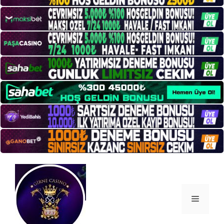
İçeriğe
atla
Menü