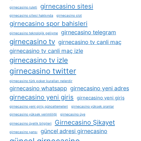
girnecasino sitesi
girnecasino ruleti
girnecasino sitesi hakkında
girnecasino slot
girnecasino spor bahisleri
girnecasino telegram
girnecasino teknolojik gelişme
girnecasino tv
girnecasino tv canli maç
girnecasino tv canli maç izle
girnecasino tv izle
girnecasino twitter
girnecasino türk poker kuralları nelerdir
girnecasino whatsapp
girnecasino yeni adres
girnecasino yeni giris
girnecasino yeni giriş
girnecasino yeni giriş güncellemeleri
girnecasino yüksek oranlar
girnecasino yüksek verimliliği
girnecasino üye
Girnecasino Şikayet
girnecasino üyelik bilgileri
güncel adresi girnecasino
girnecasino şansı