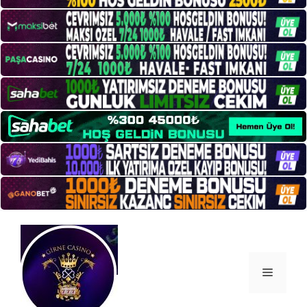
İçeriğe
atla
Menü