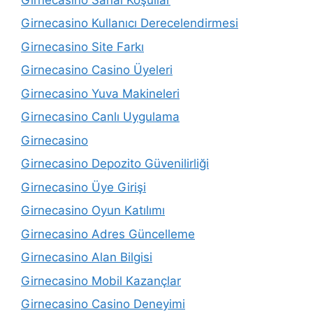
Girnecasino Kullanıcı Derecelendirmesi
Girnecasino Site Farkı
Girnecasino Casino Üyeleri
Girnecasino Yuva Makineleri
Girnecasino Canlı Uygulama
Girnecasino
Girnecasino Depozito Güvenilirliği
Girnecasino Üye Girişi
Girnecasino Oyun Katılımı
Girnecasino Adres Güncelleme
Girnecasino Alan Bilgisi
Girnecasino Mobil Kazançlar
Girnecasino Casino Deneyimi