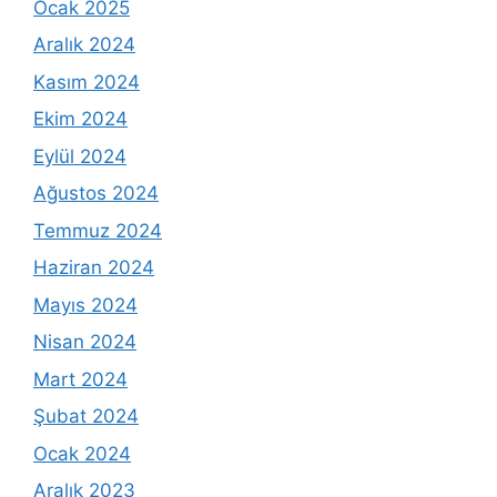
Ocak 2025
Aralık 2024
Kasım 2024
Ekim 2024
Eylül 2024
Ağustos 2024
Temmuz 2024
Haziran 2024
Mayıs 2024
Nisan 2024
Mart 2024
Şubat 2024
Ocak 2024
Aralık 2023