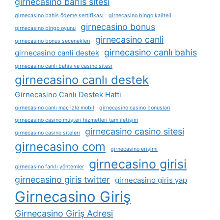
girnecasino bahis sitesi
girnecasino bahis ödeme sertifikası
girnecasino bingo kaliteli
girnecasino bonus
girnecasino bingo oyunu
girnecasino canli
girnecasino bonus seçenekleri
girnecasino canlı bahis
girnecasino canli destek
girnecasino canlı bahis ve casino sitesi
girnecasino canlı destek
Girnecasino Canlı Destek Hattı
girnecasino canlı maç i̇zle mobil
girnecasino casino bonusları
girnecasino casino müşteri hizmetleri tam i̇letişim
girnecasino casino sitesi
girnecasino casino siteleri
girnecasino com
girnecasino erişimi
girnecasino girisi
girnecasino farklı yöntemler
girnecasino giris twitter
girnecasino giris yap
Girnecasino Giriş
Girnecasino Giriş Adresi