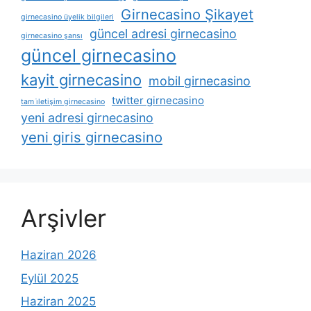
Girnecasino Şikayet
girnecasino üyelik bilgileri
güncel adresi girnecasino
girnecasino şansı
güncel girnecasino
kayit girnecasino
mobil girnecasino
twitter girnecasino
tam i̇letişim girnecasino
yeni adresi girnecasino
yeni giris girnecasino
Arşivler
Haziran 2026
Eylül 2025
Haziran 2025