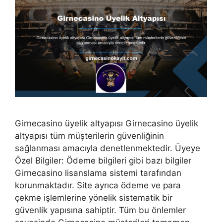
Girnecasino üyelik altyapısı Girnecasino üyelik
altyapısı tüm müşterilerin güvenliğinin
sağlanması amacıyla denetlenmektedir. Üyeye
Özel Bilgiler: Ödeme bilgileri gibi bazı bilgiler
Girnecasino lisanslama sistemi tarafından
korunmaktadır. Site ayrıca ödeme ve para
çekme işlemlerine yönelik sistematik bir
güvenlik yapısına sahiptir. Tüm bu önlemler