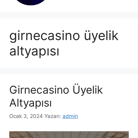
girnecasino üyelik
altyapısı
Girnecasino Üyelik
Altyapısı
Ocak 3, 2024
Yazarı:
admin