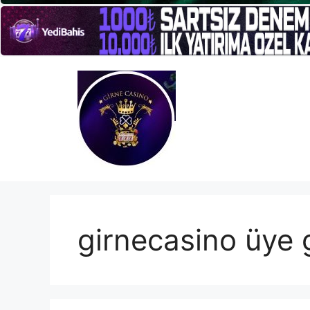
İçeriğe
atla
girnecasino üye g