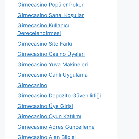
Girnecasino Popüler Poker
Girnecasino Sanal Koşullar
Girnecasino Kullanıcı
Derecelendirmesi
Girnecasino Site Farkı
Girnecasino Casino Üyeleri
Girnecasino Yuva Makineleri
Girnecasino Canlı Uygulama
Girnecasino
Girnecasino Depozito Güvenilirliği
Girnecasino Üye Girişi
Girnecasino Oyun Katılımı
Girnecasino Adres Güncelleme
Girnecasino Alan Bilgisi