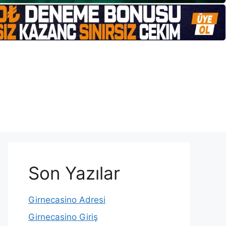
Son Yazılar
Girnecasino Adresi
Girnecasino Giriş