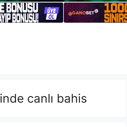
inde canlı bahis