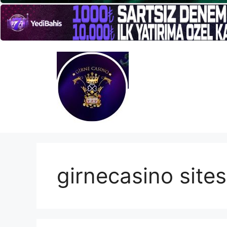
İçeriğe
atla
girnecasino sites