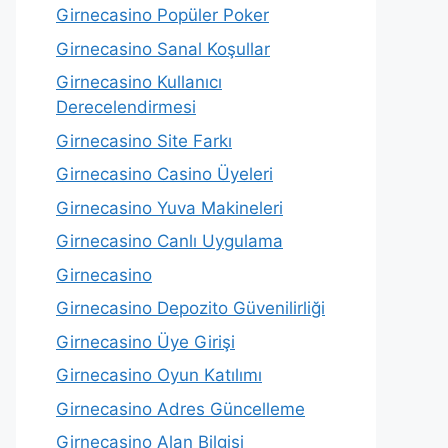
Girnecasino Popüler Poker
Girnecasino Sanal Koşullar
Girnecasino Kullanıcı
Derecelendirmesi
Girnecasino Site Farkı
Girnecasino Casino Üyeleri
Girnecasino Yuva Makineleri
Girnecasino Canlı Uygulama
Girnecasino
Girnecasino Depozito Güvenilirliği
Girnecasino Üye Girişi
Girnecasino Oyun Katılımı
Girnecasino Adres Güncelleme
Girnecasino Alan Bilgisi