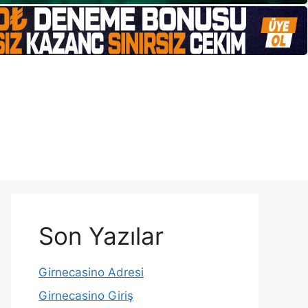
Son Yazılar
Girnecasino Adresi
Girnecasino Giriş