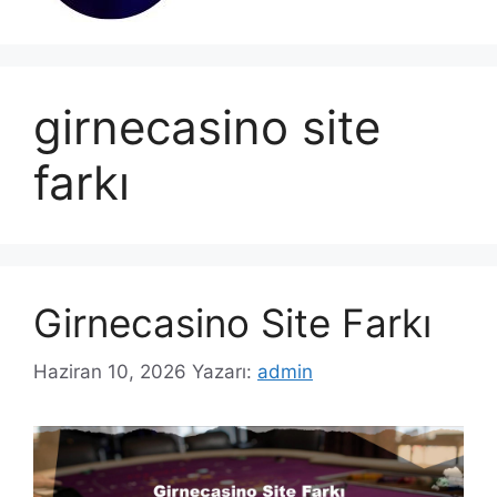
girnecasino site
farkı
Girnecasino Site Farkı
Haziran 10, 2026
Yazarı:
admin