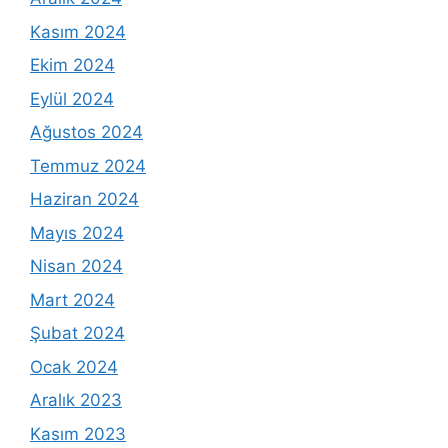
Kasım 2024
Ekim 2024
Eylül 2024
Ağustos 2024
Temmuz 2024
Haziran 2024
Mayıs 2024
Nisan 2024
Mart 2024
Şubat 2024
Ocak 2024
Aralık 2023
Kasım 2023