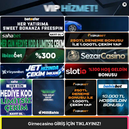
×
Girnecasino GİRİŞ İÇİN TIKLAYINIZ!