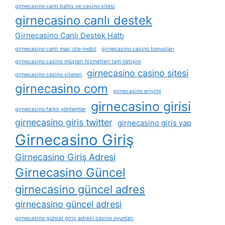
girnecasino canlı bahis ve casino sitesi
girnecasino canlı destek
Girnecasino Canlı Destek Hattı
girnecasino canlı maç i̇zle mobil
girnecasino casino bonusları
girnecasino casino müşteri hizmetleri tam i̇letişim
girnecasino casino sitesi
girnecasino casino siteleri
girnecasino com
girnecasino erişimi
girnecasino girisi
girnecasino farklı yöntemler
girnecasino giris twitter
girnecasino giris yap
Girnecasino Giriş
Girnecasino Giriş Adresi
Girnecasino Güncel
girnecasino güncel adres
girnecasino güncel adresi
girnecasino güncel giriş adresi casino oyunları