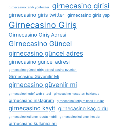
girnecasino girisi
girnecasino farklı yöntemler
girnecasino giris twitter
girnecasino giris yap
Girnecasino Giriş
Girnecasino Giriş Adresi
Girnecasino Güncel
girnecasino güncel adres
girnecasino güncel adresi
girnecasino güncel giriş adresi casino oyunları
Girnecasino Güvenilir Mi
girnecasino güvenlir mi
girnecasino hedef web sitesi
girnecasino hesapları hakkında
girnecasino instagram
girnecasino i̇letişim nasıl kurulur
girnecasino kayit
girnecasino kaç oldu
girnecasino kullanıcı dostu mobil
girnecasino kullanıcı hesabı
girnecasino kullanıcıları