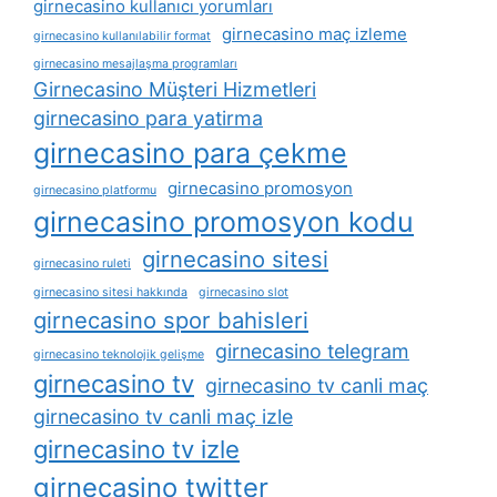
girnecasino kullanıcı yorumları
girnecasino maç izleme
girnecasino kullanılabilir format
girnecasino mesajlaşma programları
Girnecasino Müşteri Hizmetleri
girnecasino para yatirma
girnecasino para çekme
girnecasino promosyon
girnecasino platformu
girnecasino promosyon kodu
girnecasino sitesi
girnecasino ruleti
girnecasino sitesi hakkında
girnecasino slot
girnecasino spor bahisleri
girnecasino telegram
girnecasino teknolojik gelişme
girnecasino tv
girnecasino tv canli maç
girnecasino tv canli maç izle
girnecasino tv izle
girnecasino twitter