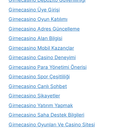
Girnecasino Depozito Güvenilirliği
Girnecasino Üye Girişi
Girnecasino Oyun Katılımı
Girnecasino Adres Güncelleme
Girnecasino Alan Bilgisi
Girnecasino Mobil Kazançlar
Girnecasino Casino Deneyimi
Girnecasino Para Yönetimi Önerisi
Girnecasino Spor Çeşitliliği
Girnecasino Canlı Sohbet
Girnecasino Şikayetler
Girnecasino Yatırım Yapmak
Girnecasino Saha Destek Bilgileri
Girnecasino Oyunları Ve Casino Sitesi