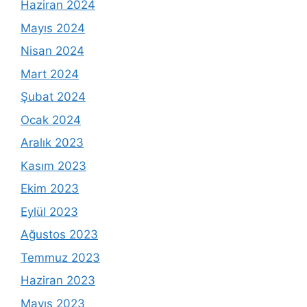
Haziran 2024
Mayıs 2024
Nisan 2024
Mart 2024
Şubat 2024
Ocak 2024
Aralık 2023
Kasım 2023
Ekim 2023
Eylül 2023
Ağustos 2023
Temmuz 2023
Haziran 2023
Mayıs 2023