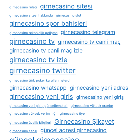
girnecasino sitesi
girnecasino ruleti
girnecasino sitesi hakkında
girnecasino slot
girnecasino spor bahisleri
girnecasino telegram
girnecasino teknolojik gelişme
girnecasino tv
girnecasino tv canli maç
girnecasino tv canli maç izle
girnecasino tv izle
girnecasino twitter
girnecasino türk poker kuralları nelerdir
girnecasino whatsapp
girnecasino yeni adres
girnecasino yeni giris
girnecasino yeni giriş
girnecasino yeni giriş güncellemeleri
girnecasino yüksek oranlar
girnecasino yüksek verimliliği
girnecasino üye
Girnecasino Şikayet
girnecasino üyelik bilgileri
güncel adresi girnecasino
girnecasino şansı