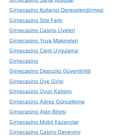
Girnecasino Kullanıcı Derecelendirmesi
Girnecasino Site Farkı
Girnecasino Casino Üyeleri
Girnecasino Yuva Makineleri
Girnecasino Canlı Uygulama
Girnecasino
Girnecasino Depozito Güvenilirliği
Girnecasino Üye Girişi
Girnecasino Oyun Katılımı
Girnecasino Adres Güncelleme
Girnecasino Alan Bilgisi
Girnecasino Mobil Kazançlar
Girnecasino Casino Deneyimi