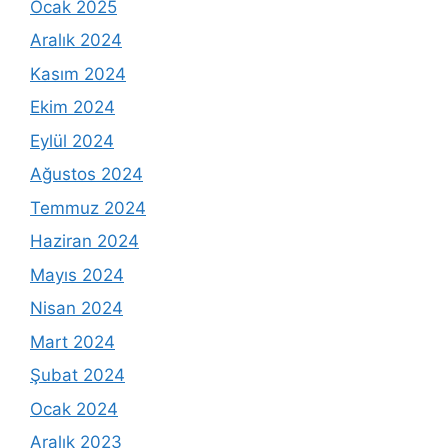
Ocak 2025
Aralık 2024
Kasım 2024
Ekim 2024
Eylül 2024
Ağustos 2024
Temmuz 2024
Haziran 2024
Mayıs 2024
Nisan 2024
Mart 2024
Şubat 2024
Ocak 2024
Aralık 2023