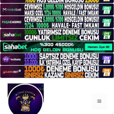
İçeriğe
atla
Menü