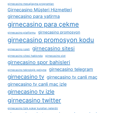
girnecasino mesajlaşma programları
Girnecasino Müşteri Hizmetleri
girnecasino para yatirma
girnecasino para çekme
girnecasino promosyon
girnecasino platformu
girnecasino promosyon kodu
girnecasino sitesi
girnecasino ruleti
girnecasino sitesi hakkında
girnecasino slot
girnecasino spor bahisleri
girnecasino telegram
girnecasino teknolojik gelişme
girnecasino tv
girnecasino tv canli maç
girnecasino tv canli maç izle
girnecasino tv izle
girnecasino twitter
girnecasino türk poker kuralları nelerdir