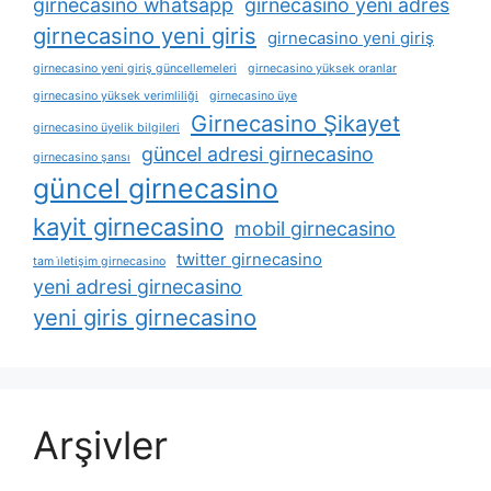
girnecasino whatsapp
girnecasino yeni adres
girnecasino yeni giris
girnecasino yeni giriş
girnecasino yeni giriş güncellemeleri
girnecasino yüksek oranlar
girnecasino yüksek verimliliği
girnecasino üye
Girnecasino Şikayet
girnecasino üyelik bilgileri
güncel adresi girnecasino
girnecasino şansı
güncel girnecasino
kayit girnecasino
mobil girnecasino
twitter girnecasino
tam i̇letişim girnecasino
yeni adresi girnecasino
yeni giris girnecasino
Arşivler