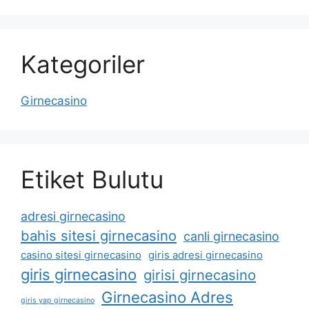
Kategoriler
Girnecasino
Etiket Bulutu
adresi girnecasino
bahis sitesi girnecasino
canli girnecasino
casino sitesi girnecasino
giris adresi girnecasino
giris girnecasino
girisi girnecasino
Girnecasino Adres
giris yap girnecasino