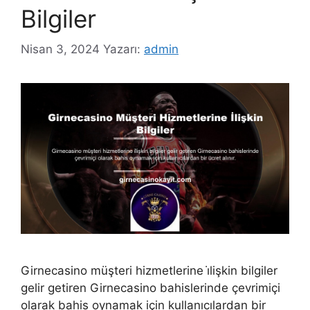
Bilgiler
Nisan 3, 2024
Yazarı:
admin
Girnecasino müşteri hizmetlerine i̇lişkin bilgiler
gelir getiren Girnecasino bahislerinde çevrimiçi
olarak bahis oynamak için kullanıcılardan bir