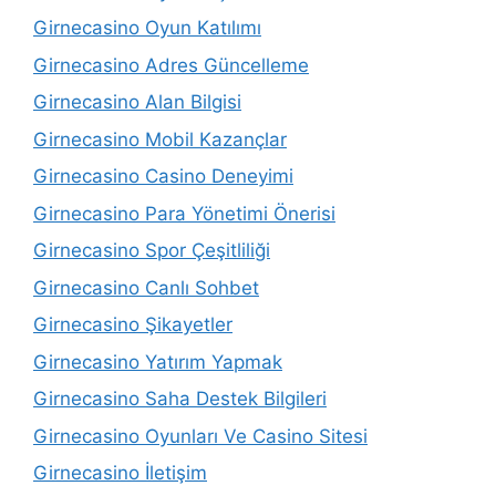
Girnecasino Oyun Katılımı
Girnecasino Adres Güncelleme
Girnecasino Alan Bilgisi
Girnecasino Mobil Kazançlar
Girnecasino Casino Deneyimi
Girnecasino Para Yönetimi Önerisi
Girnecasino Spor Çeşitliliği
Girnecasino Canlı Sohbet
Girnecasino Şikayetler
Girnecasino Yatırım Yapmak
Girnecasino Saha Destek Bilgileri
Girnecasino Oyunları Ve Casino Sitesi
Girnecasino İletişim