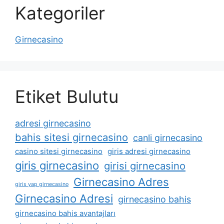
Kategoriler
Girnecasino
Etiket Bulutu
adresi girnecasino
bahis sitesi girnecasino
canli girnecasino
casino sitesi girnecasino
giris adresi girnecasino
giris girnecasino
girisi girnecasino
Girnecasino Adres
giris yap girnecasino
Girnecasino Adresi
girnecasino bahis
girnecasino bahis avantajları