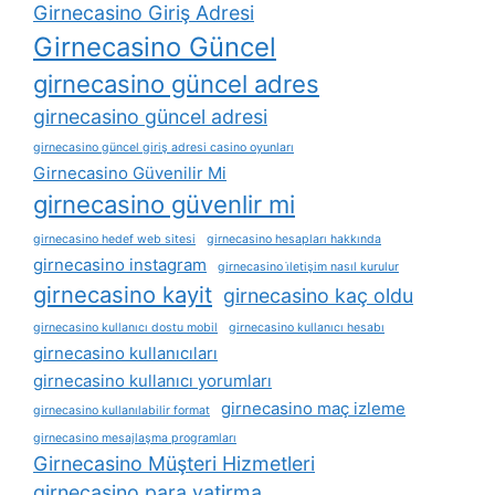
Girnecasino Giriş Adresi
Girnecasino Güncel
girnecasino güncel adres
girnecasino güncel adresi
girnecasino güncel giriş adresi casino oyunları
Girnecasino Güvenilir Mi
girnecasino güvenlir mi
girnecasino hedef web sitesi
girnecasino hesapları hakkında
girnecasino instagram
girnecasino i̇letişim nasıl kurulur
girnecasino kayit
girnecasino kaç oldu
girnecasino kullanıcı dostu mobil
girnecasino kullanıcı hesabı
girnecasino kullanıcıları
girnecasino kullanıcı yorumları
girnecasino maç izleme
girnecasino kullanılabilir format
girnecasino mesajlaşma programları
Girnecasino Müşteri Hizmetleri
girnecasino para yatirma