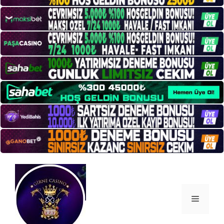
İçeriğe
atla
Menü