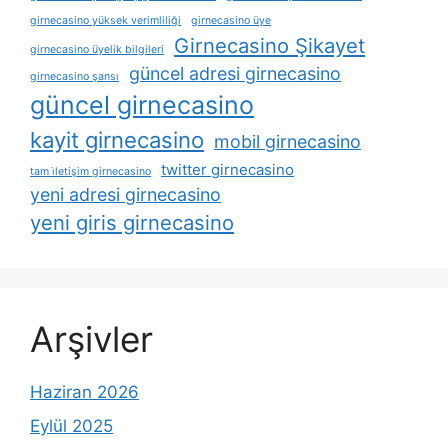
girnecasino yüksek verimliliği
girnecasino üye
Girnecasino Şikayet
girnecasino üyelik bilgileri
güncel adresi girnecasino
girnecasino şansı
güncel girnecasino
kayit girnecasino
mobil girnecasino
twitter girnecasino
tam i̇letişim girnecasino
yeni adresi girnecasino
yeni giris girnecasino
Arşivler
Haziran 2026
Eylül 2025