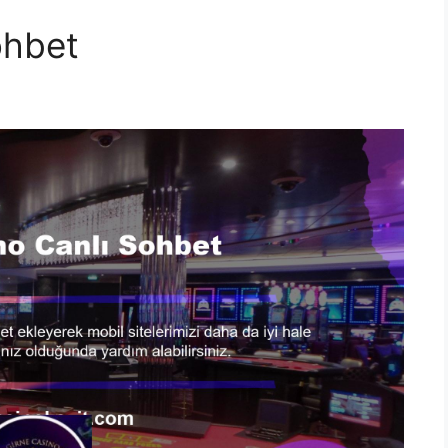
ohbet