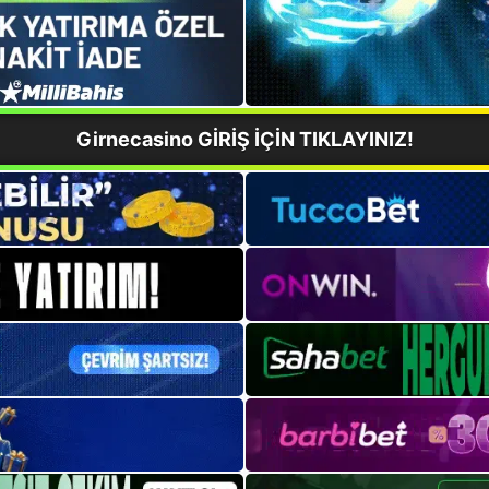
Girnecasino GİRİŞ İÇİN TIKLAYINIZ!