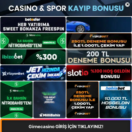
×
Girnecasino GİRİŞ İÇİN TIKLAYINIZ!