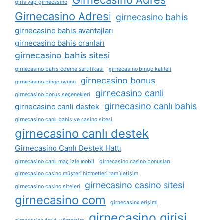
Girnecasino Adres
giris yap girnecasino
Girnecasino Adresi
girnecasino bahis
girnecasino bahis avantajları
girnecasino bahis oranları
girnecasino bahis sitesi
girnecasino bahis ödeme sertifikası
girnecasino bingo kaliteli
girnecasino bonus
girnecasino bingo oyunu
girnecasino canli
girnecasino bonus seçenekleri
girnecasino canlı bahis
girnecasino canli destek
girnecasino canlı bahis ve casino sitesi
girnecasino canlı destek
Girnecasino Canlı Destek Hattı
girnecasino canlı maç i̇zle mobil
girnecasino casino bonusları
girnecasino casino müşteri hizmetleri tam i̇letişim
girnecasino casino sitesi
girnecasino casino siteleri
girnecasino com
girnecasino erişimi
girnecasino girisi