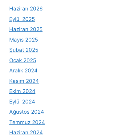
Haziran 2026
Eylül 2025
Haziran 2025
Mayıs 2025
Şubat 2025
Ocak 2025
Aralık 2024
Kasım 2024
Ekim 2024
Eylül 2024
Ağustos 2024
Temmuz 2024
Haziran 2024