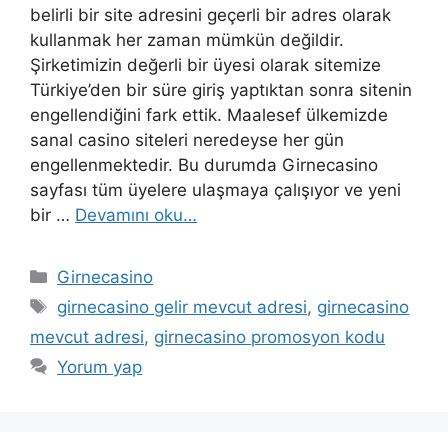
belirli bir site adresini geçerli bir adres olarak
kullanmak her zaman mümkün değildir.
Şirketimizin değerli bir üyesi olarak sitemize
Türkiye’den bir süre giriş yaptıktan sonra sitenin
engellendiğini fark ettik. Maalesef ülkemizde
sanal casino siteleri neredeyse her gün
engellenmektedir. Bu durumda Girnecasino
sayfası tüm üyelere ulaşmaya çalışıyor ve yeni
bir …
Devamını oku…
Kategoriler
Girnecasino
Etiketler
girnecasino gelir mevcut adresi
,
girnecasino
mevcut adresi
,
girnecasino promosyon kodu
Yorum yap