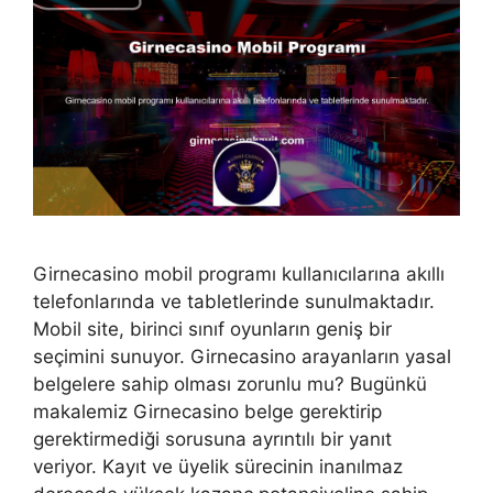
Girnecasino mobil programı kullanıcılarına akıllı
telefonlarında ve tabletlerinde sunulmaktadır.
Mobil site, birinci sınıf oyunların geniş bir
seçimini sunuyor. Girnecasino arayanların yasal
belgelere sahip olması zorunlu mu? Bugünkü
makalemiz Girnecasino belge gerektirip
gerektirmediği sorusuna ayrıntılı bir yanıt
veriyor. Kayıt ve üyelik sürecinin inanılmaz