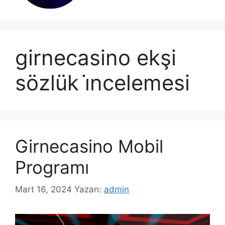
girnecasino ekşi
sözlük i̇ncelemesi
Girnecasino Mobil
Programı
Mart 16, 2024
Yazarı:
admin