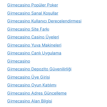
Girnecasino Popüler Poker
Girnecasino Sanal Koşullar
Girnecasino Kullanıcı Derecelendirmesi
Girnecasino Site Farkı
Girnecasino Casino Üyeleri
Girnecasino Yuva Makineleri
Girnecasino Canlı Uygulama
Girnecasino
Girnecasino Depozito Güvenilirliği
Girnecasino Üye Girişi
Girnecasino Oyun Katılımı
Girnecasino Adres Güncelleme
Girnecasino Alan Bilgisi