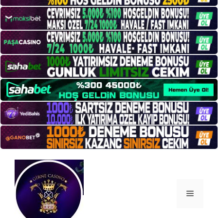
İçeriğe
atla
Menü