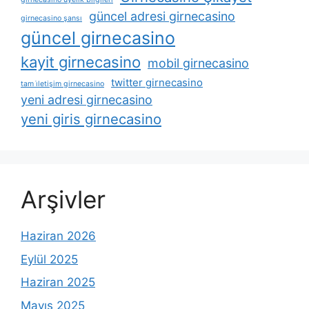
güncel adresi girnecasino
girnecasino şansı
güncel girnecasino
kayit girnecasino
mobil girnecasino
twitter girnecasino
tam i̇letişim girnecasino
yeni adresi girnecasino
yeni giris girnecasino
Arşivler
Haziran 2026
Eylül 2025
Haziran 2025
Mayıs 2025