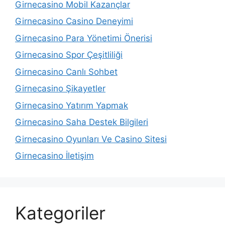
Girnecasino Mobil Kazançlar
Girnecasino Casino Deneyimi
Girnecasino Para Yönetimi Önerisi
Girnecasino Spor Çeşitliliği
Girnecasino Canlı Sohbet
Girnecasino Şikayetler
Girnecasino Yatırım Yapmak
Girnecasino Saha Destek Bilgileri
Girnecasino Oyunları Ve Casino Sitesi
Girnecasino İletişim
Kategoriler