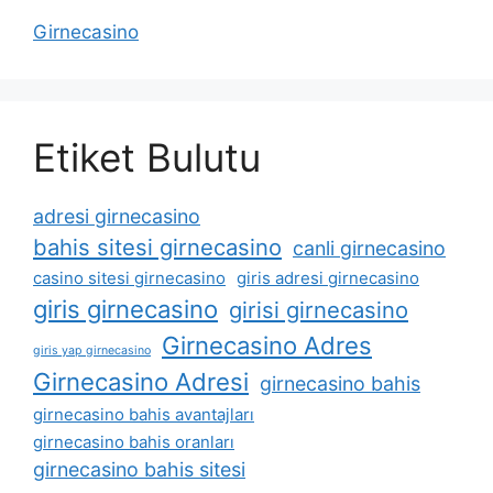
Girnecasino
Etiket Bulutu
adresi girnecasino
bahis sitesi girnecasino
canli girnecasino
casino sitesi girnecasino
giris adresi girnecasino
giris girnecasino
girisi girnecasino
Girnecasino Adres
giris yap girnecasino
Girnecasino Adresi
girnecasino bahis
girnecasino bahis avantajları
girnecasino bahis oranları
girnecasino bahis sitesi