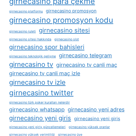
girnecasino para çekme
girnecasino promosyon
girnecasino platformu
girnecasino promosyon kodu
girnecasino sitesi
girnecasino ruleti
girnecasino sitesi hakkında
girnecasino slot
girnecasino spor bahisleri
girnecasino telegram
girnecasino teknolojik gelişme
girnecasino tv
girnecasino tv canli maç
girnecasino tv canli maç izle
girnecasino tv izle
girnecasino twitter
girnecasino türk poker kuralları nelerdir
girnecasino whatsapp
girnecasino yeni adres
girnecasino yeni giris
girnecasino yeni giriş
girnecasino yeni giriş güncellemeleri
girnecasino yüksek oranlar
girnecasino yüksek verimliliği
girnecasino üye