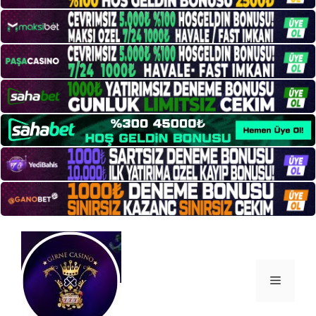
İçeriğe
atla
Menü