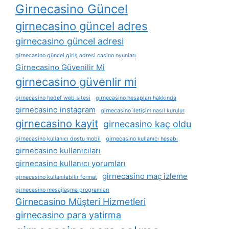
Girnecasino Güncel
girnecasino güncel adres
girnecasino güncel adresi
girnecasino güncel giriş adresi casino oyunları
Girnecasino Güvenilir Mi
girnecasino güvenlir mi
girnecasino hedef web sitesi
girnecasino hesapları hakkında
girnecasino instagram
girnecasino i̇letişim nasıl kurulur
girnecasino kayit
girnecasino kaç oldu
girnecasino kullanıcı dostu mobil
girnecasino kullanıcı hesabı
girnecasino kullanıcıları
girnecasino kullanıcı yorumları
girnecasino maç izleme
girnecasino kullanılabilir format
girnecasino mesajlaşma programları
Girnecasino Müşteri Hizmetleri
girnecasino para yatirma