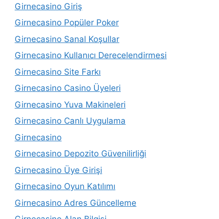
Girnecasino Giriş
Girnecasino Popüler Poker
Girnecasino Sanal Koşullar
Girnecasino Kullanıcı Derecelendirmesi
Girnecasino Site Farkı
Girnecasino Casino Üyeleri
Girnecasino Yuva Makineleri
Girnecasino Canlı Uygulama
Girnecasino
Girnecasino Depozito Güvenilirliği
Girnecasino Üye Girişi
Girnecasino Oyun Katılımı
Girnecasino Adres Güncelleme