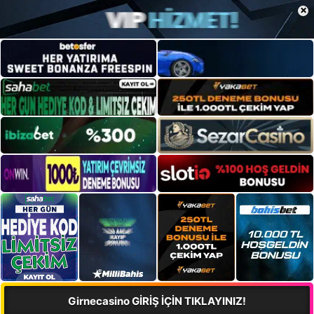
×
Girnecasino GİRİŞ İÇİN TIKLAYINIZ!