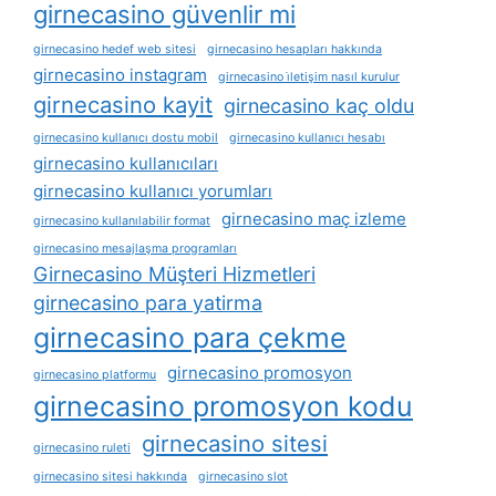
girnecasino güvenlir mi
girnecasino hedef web sitesi
girnecasino hesapları hakkında
girnecasino instagram
girnecasino i̇letişim nasıl kurulur
girnecasino kayit
girnecasino kaç oldu
girnecasino kullanıcı dostu mobil
girnecasino kullanıcı hesabı
girnecasino kullanıcıları
girnecasino kullanıcı yorumları
girnecasino maç izleme
girnecasino kullanılabilir format
girnecasino mesajlaşma programları
Girnecasino Müşteri Hizmetleri
girnecasino para yatirma
girnecasino para çekme
girnecasino promosyon
girnecasino platformu
girnecasino promosyon kodu
girnecasino sitesi
girnecasino ruleti
girnecasino sitesi hakkında
girnecasino slot