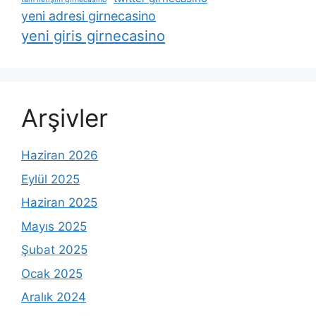
yeni adresi girnecasino
yeni giris girnecasino
Arşivler
Haziran 2026
Eylül 2025
Haziran 2025
Mayıs 2025
Şubat 2025
Ocak 2025
Aralık 2024