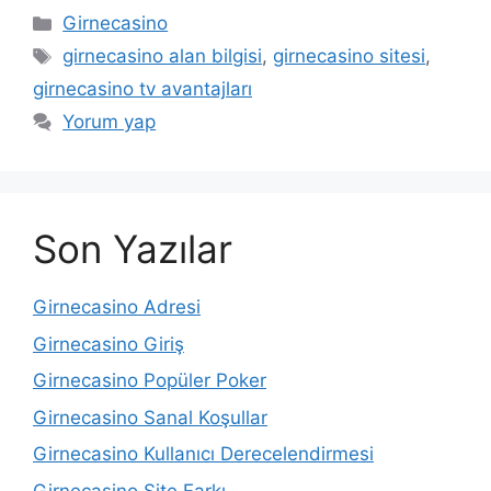
Kategoriler
Girnecasino
Etiketler
girnecasino alan bilgisi
,
girnecasino sitesi
,
girnecasino tv avantajları
Yorum yap
Son Yazılar
Girnecasino Adresi
Girnecasino Giriş
Girnecasino Popüler Poker
Girnecasino Sanal Koşullar
Girnecasino Kullanıcı Derecelendirmesi
Girnecasino Site Farkı