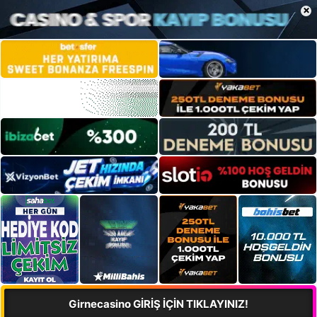
×
Girnecasino GİRİŞ İÇİN TIKLAYINIZ!