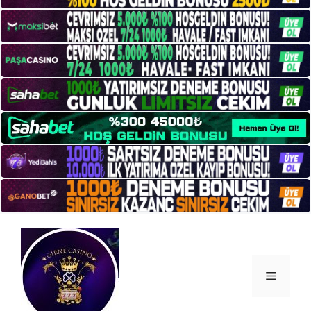
İçeriğe
atla
Menü