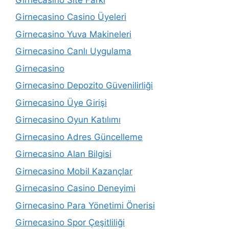
Girnecasino Casino Üyeleri
Girnecasino Yuva Makineleri
Girnecasino Canlı Uygulama
Girnecasino
Girnecasino Depozito Güvenilirliği
Girnecasino Üye Girişi
Girnecasino Oyun Katılımı
Girnecasino Adres Güncelleme
Girnecasino Alan Bilgisi
Girnecasino Mobil Kazançlar
Girnecasino Casino Deneyimi
Girnecasino Para Yönetimi Önerisi
Girnecasino Spor Çeşitliliği