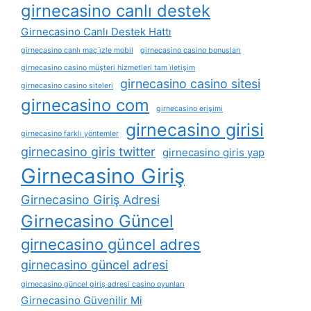
girnecasino canlı destek
Girnecasino Canlı Destek Hattı
girnecasino canlı maç i̇zle mobil
girnecasino casino bonusları
girnecasino casino müşteri hizmetleri tam i̇letişim
girnecasino casino sitesi
girnecasino casino siteleri
girnecasino com
girnecasino erişimi
girnecasino girisi
girnecasino farklı yöntemler
girnecasino giris twitter
girnecasino giris yap
Girnecasino Giriş
Girnecasino Giriş Adresi
Girnecasino Güncel
girnecasino güncel adres
girnecasino güncel adresi
girnecasino güncel giriş adresi casino oyunları
Girnecasino Güvenilir Mi