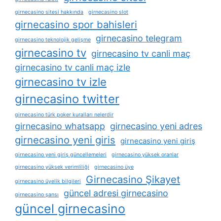
girnecasino sitesi hakkında
girnecasino slot
girnecasino spor bahisleri
girnecasino telegram
girnecasino teknolojik gelişme
girnecasino tv
girnecasino tv canli maç
girnecasino tv canli maç izle
girnecasino tv izle
girnecasino twitter
girnecasino türk poker kuralları nelerdir
girnecasino whatsapp
girnecasino yeni adres
girnecasino yeni giris
girnecasino yeni giriş
girnecasino yeni giriş güncellemeleri
girnecasino yüksek oranlar
girnecasino yüksek verimliliği
girnecasino üye
Girnecasino Şikayet
girnecasino üyelik bilgileri
güncel adresi girnecasino
girnecasino şansı
güncel girnecasino