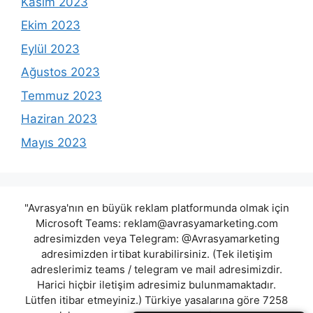
Kasım 2023
Ekim 2023
Eylül 2023
Ağustos 2023
Temmuz 2023
Haziran 2023
Mayıs 2023
"Avrasya'nın en büyük reklam platformunda olmak için
Microsoft Teams:
reklam@avrasyamarketing.com
adresimizden veya Telegram: @Avrasyamarketing
adresimizden irtibat kurabilirsiniz. (Tek iletişim
adreslerimiz teams / telegram ve mail adresimizdir.
Harici hiçbir iletişim adresimiz bulunmamaktadır.
Lütfen itibar etmeyiniz.) Türkiye yasalarına göre 7258