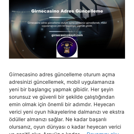
Girnecasino adres güncelleme oturum açma
adresinizi güncellemek, mobil uygulamanıza
yeni bir başlangıç yapmak gibidir. Her şeyin
sorunsuz ve güvenli bir şekilde çalıştığından
emin olmak için önemli bir adımdır. Heyecan
verici yeni oyun hikayelerine dalmanızı ve ekstra
ödüller almanızı sağlar. Ne kadar başarılı
olursanız, oyun dünyası o kadar heyecan verici