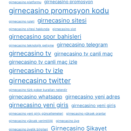
girnecasino promosyon
girnecasino platformu
girnecasino promosyon kodu
girnecasino sitesi
girnecasino ruleti
girnecasino sitesi hakkında
girnecasino slot
girnecasino spor bahisleri
girnecasino telegram
girnecasino teknolojik gelişme
girnecasino tv
girnecasino tv canli maç
girnecasino tv canli maç izle
girnecasino tv izle
girnecasino twitter
girnecasino türk poker kuralları nelerdir
girnecasino whatsapp
girnecasino yeni adres
girnecasino yeni giris
girnecasino yeni giriş
girnecasino yeni giriş güncellemeleri
girnecasino yüksek oranlar
girnecasino yüksek verimliliği
girnecasino üye
Girnecasino Şikayet
girnecasino üyelik bilgileri