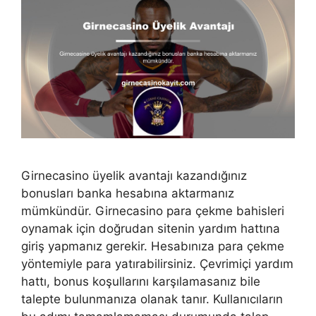
Girnecasino üyelik avantajı kazandığınız
bonusları banka hesabına aktarmanız
mümkündür. Girnecasino para çekme bahisleri
oynamak için doğrudan sitenin yardım hattına
giriş yapmanız gerekir. Hesabınıza para çekme
yöntemiyle para yatırabilirsiniz. Çevrimiçi yardım
hattı, bonus koşullarını karşılamasanız bile
talepte bulunmanıza olanak tanır. Kullanıcıların