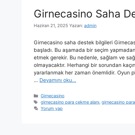
Girnecasino Saha Des
Haziran 21, 2025
Yazarı:
admin
Girnecasino saha destek bilgileri Girneca
başladı. Bu aşamada bir seçim yapmadan ö
etmek gerekir. Bu nedenle, sağlam ve sağ
olmayacaktır. Herhangi bir sorundan kaçın
yararlanmak her zaman önemlidir. Oyun pl
…
Devamını oku…
Kategoriler
Girnecasino
Etiketler
girnecasino para çekme alanı
,
girnecasino para
Yorum yap