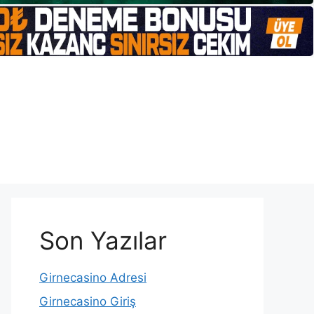
Son Yazılar
Girnecasino Adresi
Girnecasino Giriş