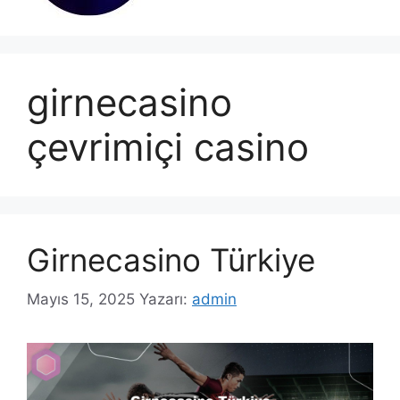
girnecasino
çevrimiçi casino
Girnecasino Türkiye
Mayıs 15, 2025
Yazarı:
admin