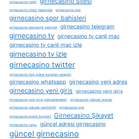
girnecasino sitesi
girnecasino ruleti
girnecasino sitesi hakkında
girnecasino slot
girnecasino spor bahisleri
girnecasino telegram
girnecasino teknolojik gelişme
girnecasino tv
girnecasino tv canli maç
girnecasino tv canli maç izle
girnecasino tv izle
girnecasino twitter
girnecasino türk poker kuralları nelerdir
girnecasino whatsapp
girnecasino yeni adres
girnecasino yeni giris
girnecasino yeni giriş
girnecasino yeni giriş güncellemeleri
girnecasino yüksek oranlar
girnecasino yüksek verimliliği
girnecasino üye
Girnecasino Şikayet
girnecasino üyelik bilgileri
güncel adresi girnecasino
girnecasino şansı
güncel girnecasino