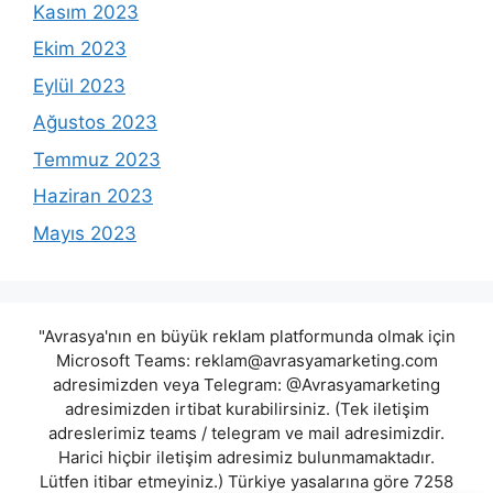
Kasım 2023
Ekim 2023
Eylül 2023
Ağustos 2023
Temmuz 2023
Haziran 2023
Mayıs 2023
"Avrasya'nın en büyük reklam platformunda olmak için
Microsoft Teams:
reklam@avrasyamarketing.com
adresimizden veya Telegram: @Avrasyamarketing
adresimizden irtibat kurabilirsiniz. (Tek iletişim
adreslerimiz teams / telegram ve mail adresimizdir.
Harici hiçbir iletişim adresimiz bulunmamaktadır.
Lütfen itibar etmeyiniz.) Türkiye yasalarına göre 7258