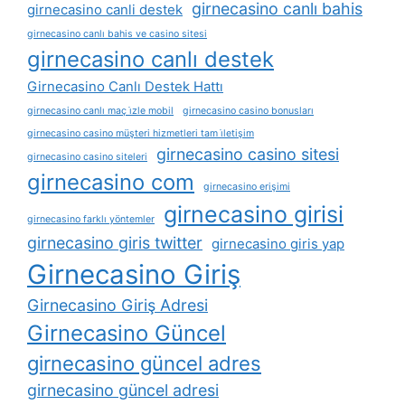
girnecasino canlı bahis
girnecasino canli destek
girnecasino canlı bahis ve casino sitesi
girnecasino canlı destek
Girnecasino Canlı Destek Hattı
girnecasino canlı maç i̇zle mobil
girnecasino casino bonusları
girnecasino casino müşteri hizmetleri tam i̇letişim
girnecasino casino sitesi
girnecasino casino siteleri
girnecasino com
girnecasino erişimi
girnecasino girisi
girnecasino farklı yöntemler
girnecasino giris twitter
girnecasino giris yap
Girnecasino Giriş
Girnecasino Giriş Adresi
Girnecasino Güncel
girnecasino güncel adres
girnecasino güncel adresi