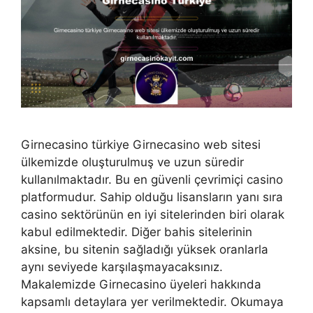
Girnecasino türkiye Girnecasino web sitesi
ülkemizde oluşturulmuş ve uzun süredir
kullanılmaktadır. Bu en güvenli çevrimiçi casino
platformudur. Sahip olduğu lisansların yanı sıra
casino sektörünün en iyi sitelerinden biri olarak
kabul edilmektedir. Diğer bahis sitelerinin
aksine, bu sitenin sağladığı yüksek oranlarla
aynı seviyede karşılaşmayacaksınız.
Makalemizde Girnecasino üyeleri hakkında
kapsamlı detaylara yer verilmektedir. Okumaya