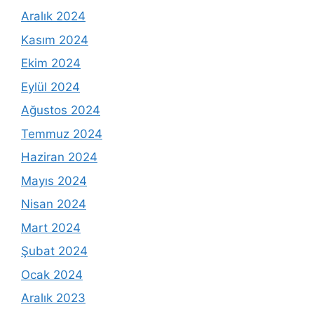
Aralık 2024
Kasım 2024
Ekim 2024
Eylül 2024
Ağustos 2024
Temmuz 2024
Haziran 2024
Mayıs 2024
Nisan 2024
Mart 2024
Şubat 2024
Ocak 2024
Aralık 2023