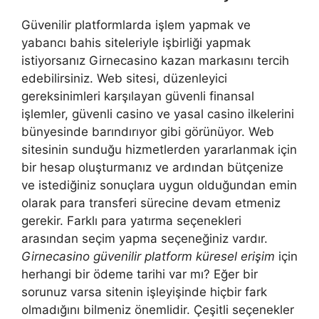
Güvenilir platformlarda işlem yapmak ve
yabancı bahis siteleriyle işbirliği yapmak
istiyorsanız Girnecasino kazan markasını tercih
edebilirsiniz. Web sitesi, düzenleyici
gereksinimleri karşılayan güvenli finansal
işlemler, güvenli casino ve yasal casino ilkelerini
bünyesinde barındırıyor gibi görünüyor. Web
sitesinin sunduğu hizmetlerden yararlanmak için
bir hesap oluşturmanız ve ardından bütçenize
ve istediğiniz sonuçlara uygun olduğundan emin
olarak para transferi sürecine devam etmeniz
gerekir. Farklı para yatırma seçenekleri
arasından seçim yapma seçeneğiniz vardır.
Girnecasino güvenilir platform küresel erişim
için
herhangi bir ödeme tarihi var mı? Eğer bir
sorunuz varsa sitenin işleyişinde hiçbir fark
olmadığını bilmeniz önemlidir. Çeşitli seçenekler