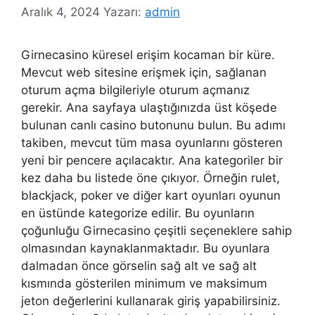
Aralık 4, 2024
Yazarı:
admin
Girnecasino küresel erişim kocaman bir küre.
Mevcut web sitesine erişmek için, sağlanan
oturum açma bilgileriyle oturum açmanız
gerekir. Ana sayfaya ulaştığınızda üst köşede
bulunan canlı casino butonunu bulun. Bu adımı
takiben, mevcut tüm masa oyunlarını gösteren
yeni bir pencere açılacaktır. Ana kategoriler bir
kez daha bu listede öne çıkıyor. Örneğin rulet,
blackjack, poker ve diğer kart oyunları oyunun
en üstünde kategorize edilir. Bu oyunların
çoğunluğu Girnecasino çeşitli seçeneklere sahip
olmasından kaynaklanmaktadır. Bu oyunlara
dalmadan önce görselin sağ alt ve sağ alt
kısmında gösterilen minimum ve maksimum
jeton değerlerini kullanarak giriş yapabilirsiniz.