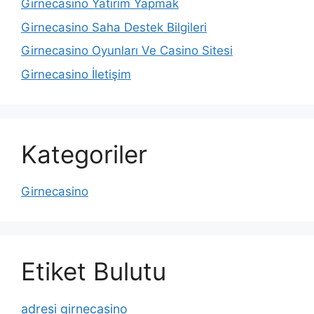
Girnecasino Yatırım Yapmak
Girnecasino Saha Destek Bilgileri
Girnecasino Oyunları Ve Casino Sitesi
Girnecasino İletişim
Kategoriler
Girnecasino
Etiket Bulutu
adresi girnecasino