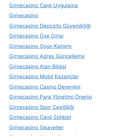
Girnecasino Canlı Uygulama
Girnecasino
Girnecasino Depozito Güvenilirliği
Girnecasino Üye Girişi
Girnecasino Oyun Katılımı
Girnecasino Adres Güncelleme
Girnecasino Alan Bilgisi
Girnecasino Mobil Kazançlar
Girnecasino Casino Deneyimi
Girnecasino Para Yönetimi Önerisi
Girnecasino Spor Çeşitliliği
Girnecasino Canlı Sohbet
Girnecasino Şikayetler