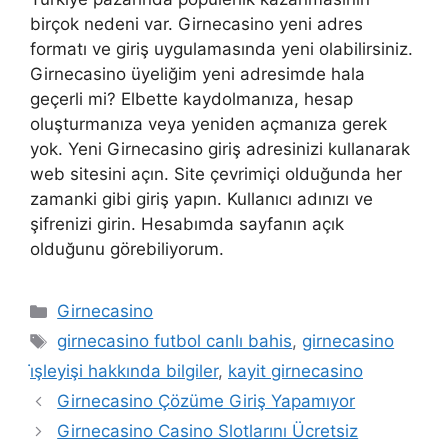
birçok nedeni var. Girnecasino yeni adres
formatı ve giriş uygulamasında yeni olabilirsiniz.
Girnecasino üyeliğim yeni adresimde hala
geçerli mi? Elbette kaydolmanıza, hesap
oluşturmanıza veya yeniden açmanıza gerek
yok. Yeni Girnecasino giriş adresinizi kullanarak
web sitesini açın. Site çevrimiçi olduğunda her
zamanki gibi giriş yapın. Kullanıcı adınızı ve
şifrenizi girin. Hesabımda sayfanın açık
olduğunu görebiliyorum.
Kategoriler
Girnecasino
Etiketler
girnecasino futbol canlı bahis
,
girnecasino
i̇şleyişi hakkında bilgiler
,
kayit girnecasino
Girnecasino Çözüme Giriş Yapamıyor
Girnecasino Casino Slotlarını Ücretsiz