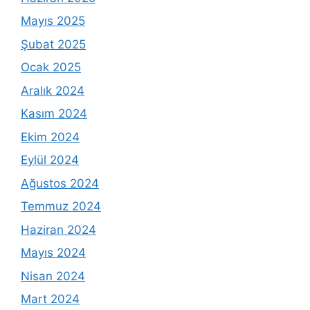
Mayıs 2025
Şubat 2025
Ocak 2025
Aralık 2024
Kasım 2024
Ekim 2024
Eylül 2024
Ağustos 2024
Temmuz 2024
Haziran 2024
Mayıs 2024
Nisan 2024
Mart 2024