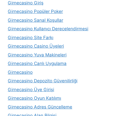
Girnecasino Giriş
Girnecasino Popüler Poker
Girnecasino Sanal Koşullar
Girnecasino Kullanıcı Derecelendirmesi
Girnecasino Site Farkı
Girnecasino Casino Üyeleri
Girnecasino Yuva Makineleri
Girnecasino Canlı Uygulama
Girnecasino
Girnecasino Depozito Güvenilirliği
Girnecasino Üye Girişi
Girnecasino Oyun Katılımı
Girnecasino Adres Güncelleme
Girnecasino Alan Bilgisi