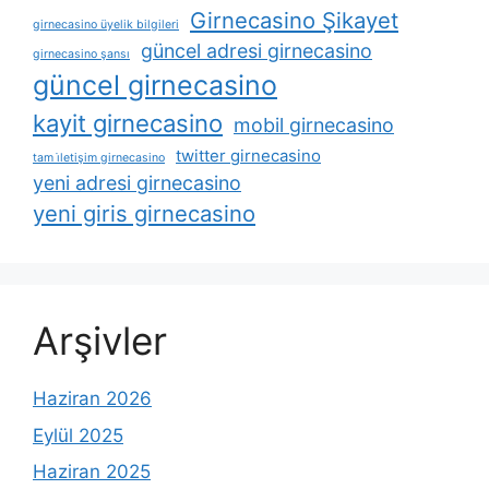
Girnecasino Şikayet
girnecasino üyelik bilgileri
güncel adresi girnecasino
girnecasino şansı
güncel girnecasino
kayit girnecasino
mobil girnecasino
twitter girnecasino
tam i̇letişim girnecasino
yeni adresi girnecasino
yeni giris girnecasino
Arşivler
Haziran 2026
Eylül 2025
Haziran 2025