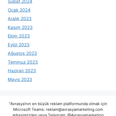
Şubat 2024
Ocak 2024
Aralık 2023
Kasım 2023
Ekim 2023
Eylül 2023
Ağustos 2023
Temmuz 2023
Haziran 2023
Mayıs 2023
"Avrasya'nın en büyük reklam platformunda olmak için
Microsoft Teams:
reklam@avrasyamarketing.com
adresimizden veya Telegram: @Avrasyamarketing