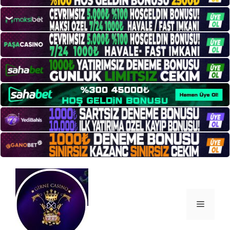
İçeriğe
atla
Menü