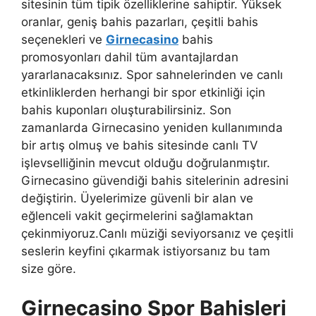
sitesinin tüm tipik özelliklerine sahiptir. Yüksek
oranlar, geniş bahis pazarları, çeşitli bahis
seçenekleri ve
Girnecasino
bahis
promosyonları dahil tüm avantajlardan
yararlanacaksınız. Spor sahnelerinden ve canlı
etkinliklerden herhangi bir spor etkinliği için
bahis kuponları oluşturabilirsiniz. Son
zamanlarda Girnecasino yeniden kullanımında
bir artış olmuş ve bahis sitesinde canlı TV
işlevselliğinin mevcut olduğu doğrulanmıştır.
Girnecasino güvendiği bahis sitelerinin adresini
değiştirin. Üyelerimize güvenli bir alan ve
eğlenceli vakit geçirmelerini sağlamaktan
çekinmiyoruz.Canlı müziği seviyorsanız ve çeşitli
seslerin keyfini çıkarmak istiyorsanız bu tam
size göre.
Girnecasino Spor Bahisleri