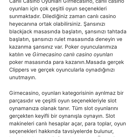
Canlı Casino Oyunları Girnecasino, canlı casino
oyunları için çok çeşitli oyun seçenekleri
sunmaktadır. Dilediğiniz zaman canlı casino
heyecanına ortak olabilirsiniz. Şansınızı
blackjack masasında başlatın, şansınızı tahtada
başlatın, şansınızı rulet masasında deneyin ve
kazanma şansınız var. Poker oyuncularımıza
katılın ve
Girnecasino canlı casino oyunları
poker masasında para kazanın.Masada gerçek
Clippers ve gerçek oyuncularla oynadığınızı
unutmayın.
Girnecasino, oyunları kategorisinin ayrılmaz bir
parçasıdır ve çeşitli oyun seçenekleriyle slot
oynamanıza olanak tanır. Tüm slot oyunlarını
gerçekten keyifli bir oynanışla oynayın. Slot
makineleri canlı hesaplar açar, para toplar, oyun
seçenekleri hakkında tavsiyelerde bulunur,