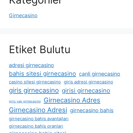
Girnecasino
Etiket Bulutu
adresi girnecasino
bahis sitesi girnecasino
canli girnecasino
casino sitesi girnecasino
giris adresi girnecasino
giris girnecasino
girisi girnecasino
Girnecasino Adres
giris yap girnecasino
Girnecasino Adresi
girnecasino bahis
girnecasino bahis avantajları
girnecasino bahis oranları