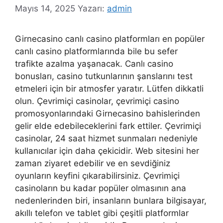
Mayıs 14, 2025
Yazarı:
admin
Girnecasino canlı casino platformları en popüler
canlı casino platformlarında bile bu sefer
trafikte azalma yaşanacak. Canlı casino
bonusları, casino tutkunlarının şanslarını test
etmeleri için bir atmosfer yaratır. Lütfen dikkatli
olun. Çevrimiçi casinolar, çevrimiçi casino
promosyonlarındaki Girnecasino bahislerinden
gelir elde edebileceklerini fark ettiler. Çevrimiçi
casinolar, 24 saat hizmet sunmaları nedeniyle
kullanıcılar için daha çekicidir. Web sitesini her
zaman ziyaret edebilir ve en sevdiğiniz
oyunların keyfini çıkarabilirsiniz. Çevrimiçi
casinoların bu kadar popüler olmasının ana
nedenlerinden biri, insanların bunlara bilgisayar,
akıllı telefon ve tablet gibi çeşitli platformlar