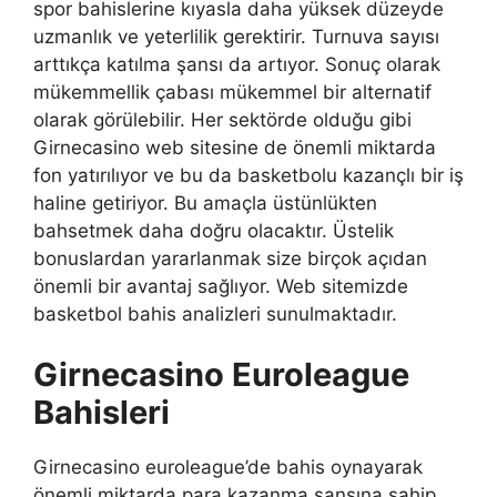
spor bahislerine kıyasla daha yüksek düzeyde
uzmanlık ve yeterlilik gerektirir. Turnuva sayısı
arttıkça katılma şansı da artıyor. Sonuç olarak
mükemmellik çabası mükemmel bir alternatif
olarak görülebilir. Her sektörde olduğu gibi
Girnecasino web sitesine de önemli miktarda
fon yatırılıyor ve bu da basketbolu kazançlı bir iş
haline getiriyor. Bu amaçla üstünlükten
bahsetmek daha doğru olacaktır. Üstelik
bonuslardan yararlanmak size birçok açıdan
önemli bir avantaj sağlıyor. Web sitemizde
basketbol bahis analizleri sunulmaktadır.
Girnecasino Euroleague
Bahisleri
Girnecasino euroleague’de bahis oynayarak
önemli miktarda para kazanma şansına sahip