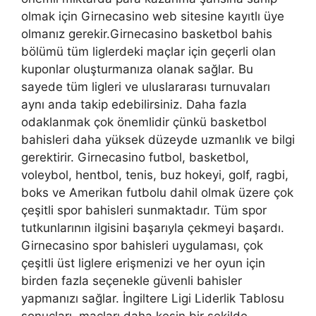
olmak için Girnecasino web sitesine kayıtlı üye
olmanız gerekir.Girnecasino basketbol bahis
bölümü tüm liglerdeki maçlar için geçerli olan
kuponlar oluşturmanıza olanak sağlar. Bu
sayede tüm ligleri ve uluslararası turnuvaları
aynı anda takip edebilirsiniz. Daha fazla
odaklanmak çok önemlidir çünkü basketbol
bahisleri daha yüksek düzeyde uzmanlık ve bilgi
gerektirir. Girnecasino futbol, ​​basketbol, ​​
voleybol, hentbol, ​​tenis, buz hokeyi, golf, ragbi,
boks ve Amerikan futbolu dahil olmak üzere çok
çeşitli spor bahisleri sunmaktadır. Tüm spor
tutkunlarının ilgisini başarıyla çekmeyi başardı.
Girnecasino spor bahisleri uygulaması, çok
çeşitli üst liglere erişmenizi ve her oyun için
birden fazla seçenekle güvenli bahisler
yapmanızı sağlar. İngiltere Ligi Liderlik Tablosu