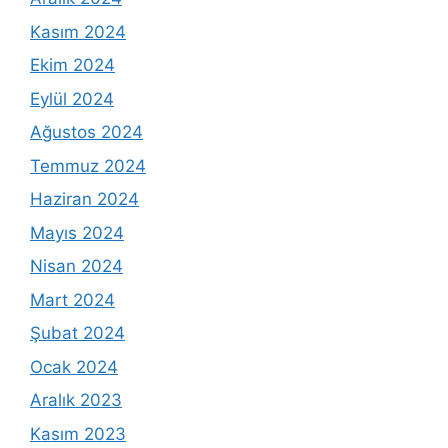
Kasım 2024
Ekim 2024
Eylül 2024
Ağustos 2024
Temmuz 2024
Haziran 2024
Mayıs 2024
Nisan 2024
Mart 2024
Şubat 2024
Ocak 2024
Aralık 2023
Kasım 2023