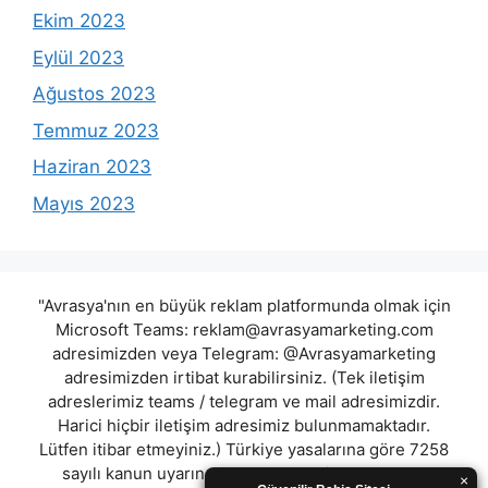
Ekim 2023
Eylül 2023
Ağustos 2023
Temmuz 2023
Haziran 2023
Mayıs 2023
"Avrasya'nın en büyük reklam platformunda olmak için
Microsoft Teams:
reklam@avrasyamarketing.com
adresimizden veya Telegram: @Avrasyamarketing
adresimizden irtibat kurabilirsiniz. (Tek iletişim
adreslerimiz teams / telegram ve mail adresimizdir.
Harici hiçbir iletişim adresimiz bulunmamaktadır.
Lütfen itibar etmeyiniz.) Türkiye yasalarına göre 7258
sayılı kanun uyarınca yasa dışı bahis oynamanın