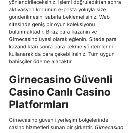
yönlendirileceksiniz. İşlemi doğruladıktan sonra
aktivasyon kodunun e-posta yoluyla size
gönderilmesini sabırla beklemelisiniz. Web
sitesinde geniş bir oyun koleksiyonu
bulunmaktadır. Biraz para kazanın ve
Girnecasino üyesi olarak eğlenin. Sitede para
kazandıktan sonra para çekme yöntemlerini
kullanarak da para çekebilirsiniz. Tüm uygun
bahisçiler ödeme alacaktır.
Girnecasino Güvenli
Casino Canlı Casino
Platformları
Girnecasino güvenli yerleşim bölgelerinde
casino hizmetleri sunan bir şirkettir.
Girnecasino