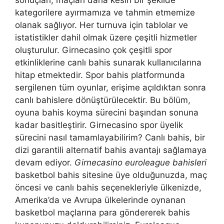
sonuçları, maçları daha kesin bir şekilde
kategorilere ayırmamıza ve tahmin etmemize
olanak sağlıyor. Her turnuva için tablolar ve
istatistikler dahil olmak üzere çeşitli hizmetler
oluşturulur. Girnecasino çok çeşitli spor
etkinliklerine canlı bahis sunarak kullanıcılarına
hitap etmektedir. Spor bahis platformunda
sergilenen tüm oyunlar, erişime açıldıktan sonra
canlı bahislere dönüştürülecektir. Bu bölüm,
oyuna bahis koyma sürecini başından sonuna
kadar basitleştirir. Girnecasino spor üyelik
sürecini nasıl tamamlayabilirim? Canlı bahis, bir
dizi garantili alternatif bahis avantajı sağlamaya
devam ediyor.
Girnecasino euroleague bahisleri
basketbol bahis sitesine üye olduğunuzda, maç
öncesi ve canlı bahis seçenekleriyle ülkenizde,
Amerika’da ve Avrupa ülkelerinde oynanan
basketbol maçlarına para göndererek bahis