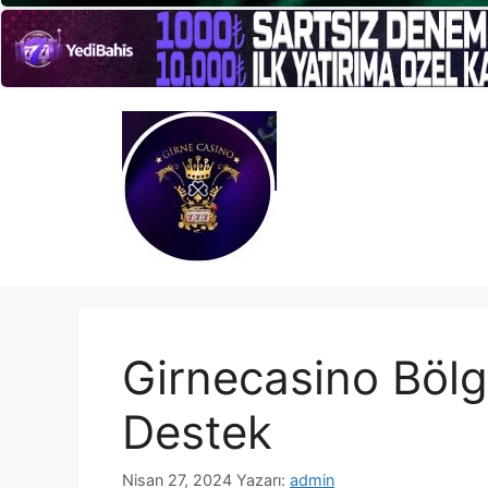
İçeriğe
atla
Girnecasino Böl
Destek
Nisan 27, 2024
Yazarı:
admin