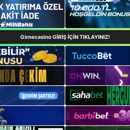
Girnecasino GİRİŞ İÇİN TIKLAYINIZ!